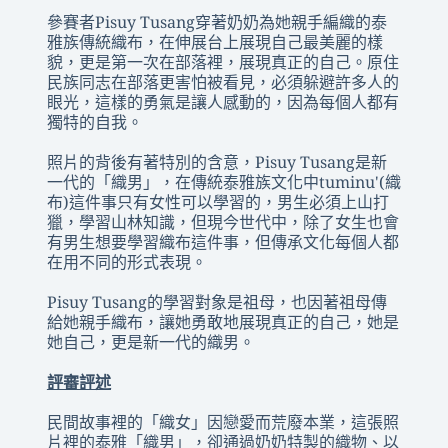
參賽者Pisuy Tusang穿著奶奶為她親手編織的泰
雅族傳統織布，在伸展台上展現自己最美麗的樣
貌，更是第一次在部落裡，展現真正的自己。原住
民族同志在部落更害怕被看見，必須躲避許多人的
眼光，這樣的勇氣是讓人感動的，因為每個人都有
獨特的自我。
照片的背後有著特別的含意，Pisuy Tusang是新
一代的「織男」，在傳統泰雅族文化中tuminu'(織
布)這件事只有女性可以學習的，男生必須上山打
獵，學習山林知識，但現今世代中，除了女生也會
有男生想要學習織布這件事，但傳承文化每個人都
在用不同的形式表現。
Pisuy Tusang的學習對象是祖母，也因著祖母傳
給她親手織布，讓她勇敢地展現真正的自己，她是
她自己，更是新一代的織男。
評審評述
民間故事裡的「織女」因戀愛而荒廢本業，這張照
片裡的泰雅「織男」，卻通過奶奶特製的織物、以