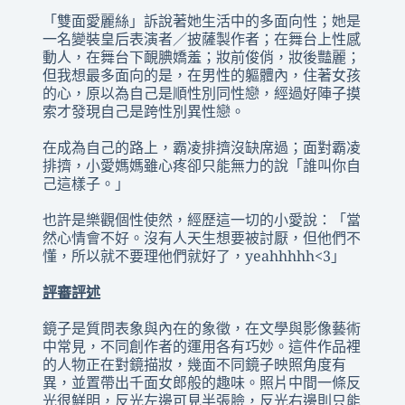
「雙面愛麗絲」訴說著她生活中的多面向性；她是
一名變裝皇后表演者／披薩製作者；在舞台上性感
動人，在舞台下靦腆嬌羞；妝前俊俏，妝後豔麗；
但我想最多面向的是，在男性的軀體內，住著女孩
的心，原以為自己是順性別同性戀，經過好陣子摸
索才發現自己是跨性別異性戀。
在成為自己的路上，霸凌排擠沒缺席過；面對霸凌
排擠，小愛媽媽雖心疼卻只能無力的說「誰叫你自
己這樣子。」
也許是樂觀個性使然，經歷這一切的小愛說：「當
然心情會不好。沒有人天生想要被討厭，但他們不
懂，所以就不要理他們就好了，yeahhhhh<3」
評審評述
鏡子是質問表象與內在的象徵，在文學與影像藝術
中常見，不同創作者的運用各有巧妙。這件作品裡
的人物正在對鏡描妝，幾面不同鏡子映照角度有
異，並置帶出千面女郎般的趣味。照片中間一條反
光很鮮明，反光左邊可見半張臉，反光右邊則只能