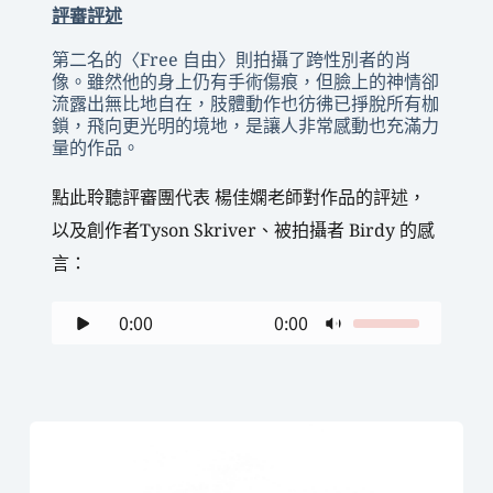
評審評述
第二名的〈Free 自由〉則拍攝了跨性別者的肖
像。雖然他的身上仍有手術傷痕，但臉上的神情卻
流露出無比地自在，肢體動作也彷彿已掙脫所有枷
鎖，飛向更光明的境地，是讓人非常感動也充滿力
量的作品。
點此聆聽評審團代表 楊佳嫻老師對作品的評述，
以及創作者Tyson Skriver、被拍攝者 Birdy 的感
言： 
0:00
0:00