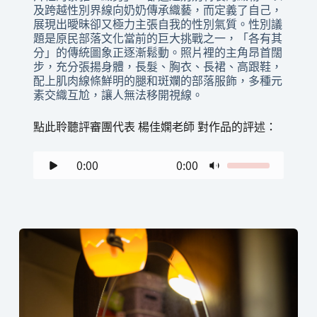
及跨越性別界線向奶奶傳承織藝，而定義了自己，
展現出曖昧卻又極力主張自我的性別氣質。性別議
題是原民部落文化當前的巨大挑戰之一，「各有其
分」的傳統圖象正逐漸鬆動。照片裡的主角昂首闊
步，充分張揚身體，長髮、胸衣、長裙、高跟鞋，
配上肌肉線條鮮明的腿和斑斕的部落服飾，多種元
素交織互尬，讓人無法移開視線。
點此聆聽評審團代表 楊佳嫻老師 對作品的評述：
0:00
0:00