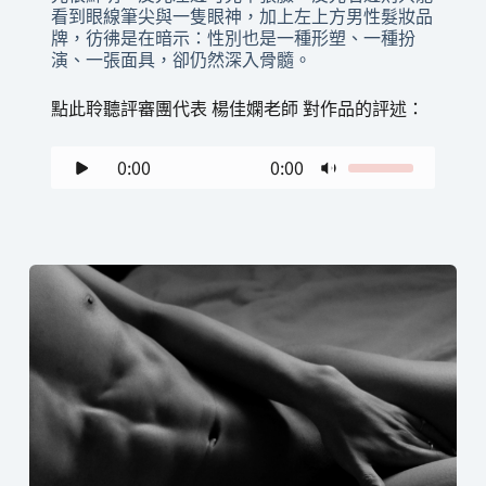
看到眼線筆尖與一隻眼神，加上左上方男性髮妝品
牌，彷彿是在暗示：性別也是一種形塑、一種扮
演、一張面具，卻仍然深入骨髓。
點此聆聽評審團代表 楊佳嫻老師 對作品的評述：
0:00
0:00