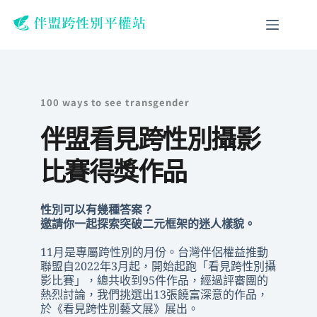
跳
至
主
要
內
容
100 ways to see transgender
伴盟看見跨性別攝影
比賽得獎作品 
性別可以有幾種答案？
邀請你一起探索突破二元框架的迷人樣貌。
11月是專屬跨性別的月份。台灣伴侶權益推動
聯盟自2022年3月起，開始起跑「看見跨性別攝
影比賽」，總共收到95件作品，經過評審團的
熱烈討論，我們挑選出13張饒富深意的作品，
於《看見跨性別藝文展》展出。