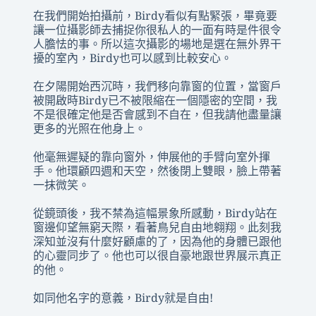
在我們開始拍攝前，Birdy看似有點緊張，畢竟要
讓一位攝影師去捕捉你很私人的一面有時是件很令
人膽怯的事。所以這次攝影的場地是選在無外界干
擾的室內，Birdy也可以感到比較安心。
在夕陽開始西沉時，我們移向靠窗的位置，當窗戶
被開啟時Birdy已不被限縮在一個隱密的空間，我
不是很確定他是否會感到不自在，但我請他盡量讓
更多的光照在他身上。
他毫無遲疑的靠向窗外，伸展他的手臂向室外揮
手。他環顧四週和天空，然後閉上雙眼，臉上帶著
一抹微笑。
從鏡頭後，我不禁為這幅景象所感動，Birdy站在
窗邊仰望無窮天際，看著鳥兒自由地翱翔。此刻我
深知並沒有什麼好顧慮的了，因為他的身體已跟他
的心靈同步了。他也可以很自豪地跟世界展示真正
的他。
如同他名字的意義，Birdy就是自由!