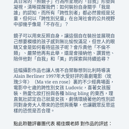
其日常的「照鏡子」行為所呈現的「自我」形塑與
凝視，清晰提醒我們：如何裝扮自身關乎「我是
誰」的認知，而所有「跨性別者」都必然曾經是兒
童，但何以「跨性別兒童」在台灣社會的公共視野
中卻幾乎像是「不存在」？
鏡子可以用來反照自身，讓這個自在裝扮並展現自
己想要模樣的孩子感到無比愉悅滿足，但世人的眼
睛又會是如何看待這孩子呢？會斥責他「不倫不
類」、嚴禁他再有此舉，還是會接納他、讚賞他、
陪伴他對「自我」和「美」的探索與持續追尋？
這幅攝影作品也讓人情不自禁聯想到比利時導演
Alain Berliner 1997年大受好評的喜劇電影〈玫
瑰少年〉（Ma vie en rose）裏的不少經典場面，
電影中七歲的跨性別女孩 Ludovic，喜著女孩服
裝、熱愛化妝打扮與各種 bling bling 的東西，理
直氣壯認定自己就是女孩，劇情環繞著他的性別認
同對身旁大人帶來的恐慌與衝擊，也讓觀眾反思這
樣的恐慌是否合理。
點此聆聽評審團代表 楊佳嫻老師 對作品的評述：