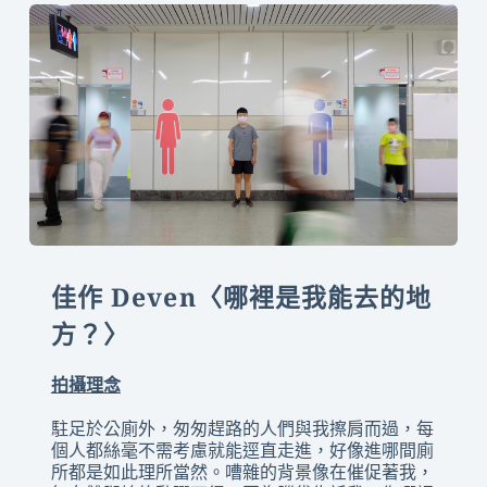
佳作 Deven〈
哪裡是我能去的地
方？〉
拍攝理念
駐足於公廁外，匆匆趕路的人們與我擦肩而過，每
個人都絲毫不需考慮就能逕直走進，好像進哪間廁
所都是如此理所當然。嘈雜的背景像在催促著我，