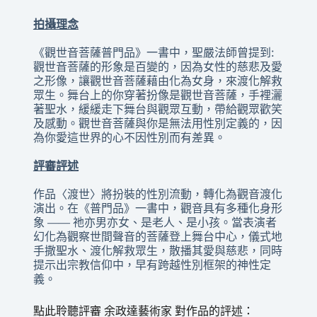
拍攝理念
《觀世音菩薩普門品》一書中，聖嚴法師曾提到:
觀世音菩薩的形象是百變的，因為女性的慈悲及愛
之形像，讓觀世音菩薩藉由化為女身，來渡化解救
眾生。舞台上的你穿著扮像是觀世音菩薩，手裡灑
著聖水，緩緩走下舞台與觀眾互動，帶給觀眾歡笑
及感動。觀世音菩薩與你是無法用性別定義的，因
為你愛這世界的心不因性別而有差異。
評審評述
作品〈渡世〉將扮裝的性別流動，轉化為觀音渡化
演出。在《普門品》一書中，觀音具有多種化身形
象 —— 祂亦男亦女、是老人、是小孩。當表演者
幻化為觀察世間聲音的菩薩登上舞台中心，儀式地
手撒聖水、渡化解救眾生，散播其愛與慈悲，同時
提示出宗教信仰中，早有跨越性別框架的神性定
義。
點此聆聽評審 余政達藝術家 對作品的評述：