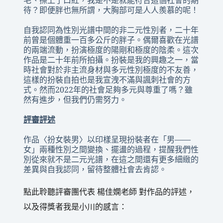
毛、擦上了口紅，我是不是就能符合這個社會的期
待？即便胖也無所謂，大胸部可是人人羨慕的呢！
自我認同為性別光譜中間的非二元性別者，二十年
前曾是個體重一百多公斤的胖子。偶爾喜歡在光譜
的兩端流動，扮演極度的陽剛和極度的陰柔。這次
作品是二十年前所拍攝。扮裝是我的興趣之一，當
時社會對於非主流身材與多元性別極度的不友善，
這樣的扮裝自拍也是我宣洩不滿與諷刺社會的方
式。然而2022年的社會足夠多元與尊重了嗎？雖
然有進步，但我們仍需努力。
評審評述
作品〈扮女裝男〉以印樣呈現扮裝者在「男——
女」兩種性別之間變換、擺盪的過程，提醒我們性
別從來就不是二元光譜，在這之間還有更多細緻的
差異與自我認同，留待整體社會去肯認。
點此聆聽評審團代表 楊佳嫻老師 對作品的評述，
以及得獎者我是小川的感言：