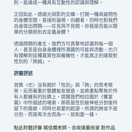
則，能達成一種具有互動性的認識與理解。
正因如此，透過光與影的交織，打開一種具疑問性
的身體空間，直接的凝視，向觀者，同時也對我們
自身提出問題——在見與不見間，你我是否能以簡
單的分類原則去定義身體？
透過問題的產生，我們方可真摯地認識到每一個
人，甚至是自身身體裡所潛藏的可能與流動，也只
有理解到這種異質性與複雜性，才能真正的達致對
性別的「跨越」。
評審評述
首獎〈也〉沒有囿於「性別」與「跨」的思考框
架，反而著重於整體氣氛營造，並將重點聚焦於所
有人都擁有的肚臍上，提醒我們柏拉圖於《饗宴
篇》中所描述的場景，那既是性別被神祇分割後所
留下的傷痕，同時也是愛的起源。所謂的跨並不是
分別，而是再次合而為一，就和愛一樣。
點此聆聽評審 楊佳嫻老師、余政達藝術家 對作品