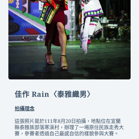
佳作 Rain〈泰雅織男〉
拍攝理念
這張照片是於111年8月20日拍攝，地點位在宜蘭
縣泰雅族部落寒溪村，辦理了一場原住民族走秀大
賽，參賽者透過自己最感自信的樣貌參與大賽。