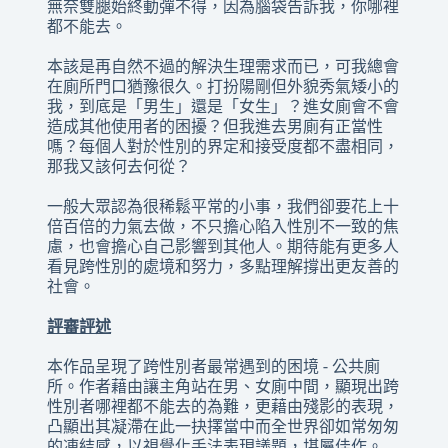
無奈雙腿始終動彈不得，因為腦袋告訴我，你哪裡
都不能去。
本該是再自然不過的解決生理需求而已，可我總會
在廁所門口猶豫很久。打扮陽剛但外貌秀氣矮小的
我，到底是「男生」還是「女生」？進女廁會不會
造成其他使用者的困擾？但我進去男廁有正當性
嗎？每個人對於性別的界定和接受度都不盡相同，
那我又該何去何從？
一般大眾認為很稀鬆平常的小事，我們卻要花上十
倍百倍的力氣去做，不只擔心陷入性別不一致的焦
慮，也會擔心自己影響到其他人。期待能有更多人
看見跨性別的處境和努力，多點理解撐出更友善的
社會。
評審評述
本作品呈現了跨性別者最常遇到的困境 - 公共廁
所。作者藉由讓主角站在男、女廁中間，顯現出跨
性別者哪裡都不能去的為難，更藉由殘影的表現，
凸顯出其凝滯在此一抉擇當中而全世界卻如常匆匆
的凍結感，以視覺化手法表現議題，堪屬佳作。