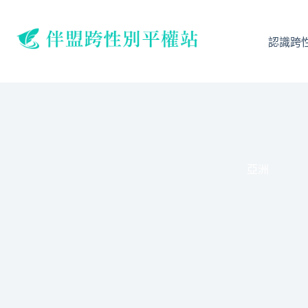
跳
至
主
認識跨
要
內
容
亞洲