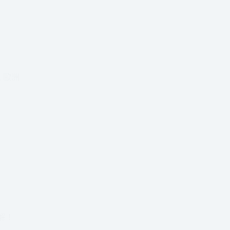
,
歐洲
解！