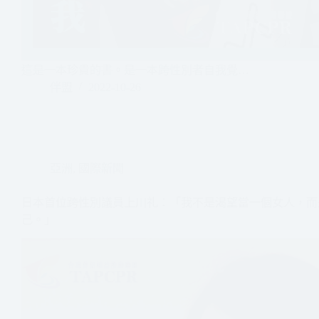
這是一本珍貴的書。是一本跨性別者自我覺…
伴盟
2022-10-26
亞洲
,
國際新聞
日本首位跨性別議員上川礼：「我不是渴望當一個女人，而
己。」