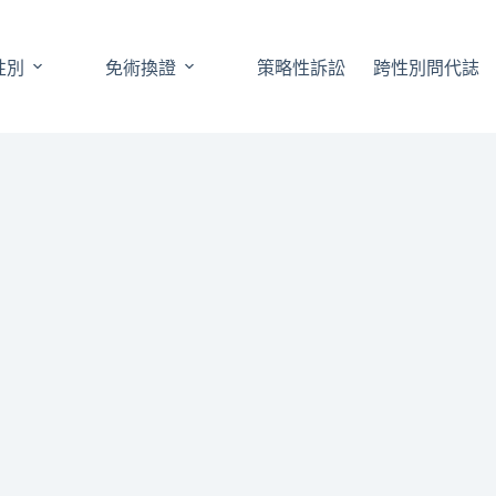
性別
免術換證
策略性訴訟
跨性別問代誌