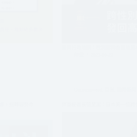
最高行政法院：性別認同為憲法第2
伴盟
2023-09-22
Uncategorized
,
亞洲
,
國際新聞
會，扭轉弱勢命
伴盟秘書長簡至潔：日本第一位跨