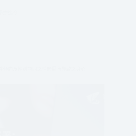
年舉辦迄今…
性傾向及性別認同之性騷擾所導致之身心