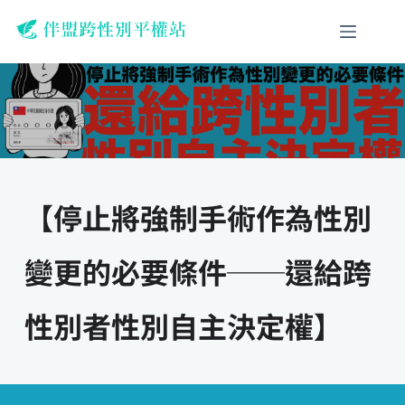
跳
至
主
要
內
容
【停止將強制手術作為性別
變更的必要條件──還給跨
性別者性別自主決定權】