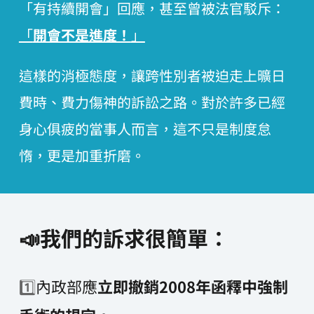
「有持續開會」回應，甚至曾被法官駁斥：
「
開會不是進度！
」
這樣的消極態度，讓跨性別者被迫走上曠日
費時、費力傷神的訴訟之路。對於許多已經
身心俱疲的當事人而言，這不只是制度怠
惰，更是加重折磨。 
📣我們的訴求很簡單：
1️⃣
內政部應
立即撤銷2008年函釋中強制