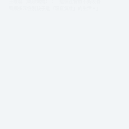
王唯馨（咪咪媽媽）：「這個社會還不夠友善
到讓多元性別孩子能『理直氣壯』的生活。」