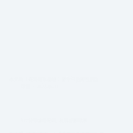
本文為「臺加城市論壇：攜手打造跨性別友…
伴盟
2022-08-11
517台加論壇紀錄
,
友善校園政策