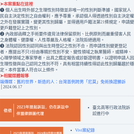
➤本案重點在這裡
❶ 個人出生時外部之生理性別特徵並非唯一的性別判斷準據，國家就人
民自主決定性別之自由權利，應予尊重，承認個人得透過性別自主決定權
之外在發展實踐，變更其性別歸屬，並得適用戶籍法第21條規定，申請變
更戶籍登記上之性別。
❷ 內政部函釋之手術要件違背法律保留原則、比例原則而嚴重侵害人民
之身體權、健康權、人性尊嚴及人格權，法院拒絕適用。
❸ 法院認因性別認同與出生時登記之性別不合，而申請性別變更登記
者，應提出不只1份由專精於性別不安、變性領域之執業醫師，或精神、
心理學領域之專家學者，出具之鑑定報告或診斷證明書，以證明申請人因
生理性徵與自己認同之性別不符，具有相當持續性得認此性別歸屬趨於穩
定。本件當事人符合以上條件。
➤相關媒體報導
端傳媒：舊的世界，新造的人：台灣首例跨男「尼莫」免術換證勝訴
│2024.06.17
臺北高等行政法院訴
訟進行中
Vivi案紀錄