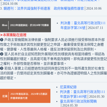
│2024.10.06
3.
鏡週刊：法界共識強制手術違憲 政府無權強摘性器官
│2024.10.06
判決書：臺北高等行政法院111
年度訴字第236號
│2024.07.11
➤本案重點在這裡
❶ 戶政主管機關無法律依據，強制要求人民必須進行接受移除原本外部
性徵之手術始准許其性別變更登記之申請，嚴重侵害受憲法保障之身體
權、健康權、人性尊嚴與人格權，違反法律保留原則及比例原則。
❷ 當人民本於自主認知而對外展現的性別樣貌具有相當持續性，得認為
性別歸屬趨於穩定，且高度可能不會再度改變時，即有請求變更性別登記
之權利，外部性徵是否移除，並非重要事項。
❸ 若個人事實上已經歷過性別認同與登記性別不一致所產生對於社會生
活的困擾，仍堅持認定其性別歸屬者，亦可作為證據證明個人之性別歸屬
趨於穩定。
尼莫案紀錄
判決書：臺北高等行政法院111
年度訴字第1469號
│2024.05.30
臺北高等行政法院新聞稿
│2024.05.30