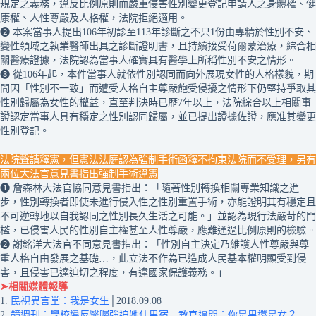
規定之義務，違反比例原則而嚴重侵害性別變更登記申請人之身體權、健
康權、人性尊嚴及人格權，法院拒絕適用。
❷ 本案當事人提出106年初診至113年診斷之不只1份由專精於性別不安、
變性領域之執業醫師出具之診斷證明書，且持續接受荷爾蒙治療，綜合相
關醫療證據，法院認為當事人確實具有醫學上所稱性別不安之情形。
❸ 從106年起，本件當事人就依性別認同而向外展現女性的人格樣貌，期
間因「性別不一致」而遭受人格自主尊嚴飽受侵擾之情形下仍堅持爭取其
性別歸屬為女性的權益，直至判決時已歷7年以上，法院綜合以上相關事
證認定當事人具有穩定之性別認同歸屬，並已提出證據佐證，應准其變更
性別登記。
法院聲請釋憲，但憲法法庭認為強制手術函釋不拘束法院而不受理，另有
兩位大法官意見書指出強制手術違憲
❶ 詹森林大法官協同意見書指出：「隨著性別轉換相關專業知識之進
步，性別轉換者即使未進行侵入性之性別重置手術，亦能證明其有穩定且
不可逆轉地以自我認同之性別長久生活之可能。」並認為現行法嚴苛的門
檻，已侵害人民的性別自主權甚至人性尊嚴，應難通過比例原則的檢驗。
❷ 謝銘洋大法官不同意見書指出：「性別自主決定乃維護人性尊嚴與尊
重人格自由發展之基礎…，此立法不作為已造成人民基本權明顯受到侵
害，且侵害已達迫切之程度，有違國家保護義務。」
➤相關媒體報導
1.
民視異言堂：我是女生
│2018.09.08
2.
鏡週刊：學校違反醫囑強迫她住男宿 教官逼問：你是男還是女？