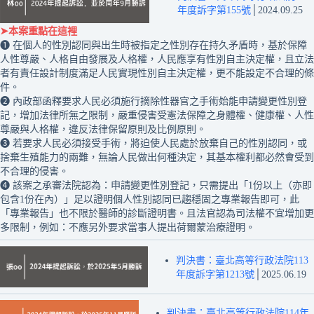
年度訴字第155號
│2024.09.25
➤本案重點在這裡
❶ 在個人的性別認同與出生時被指定之性別存在持久矛盾時，基於保障
人性尊嚴、人格自由發展及人格權，人民應享有性別自主決定權，且立法
者有責任設計制度滿足人民實現性別自主決定權，更不能設定不合理的條
件。
❷ 內政部函釋要求人民必須施行摘除性器官之手術始能申請變更性別登
記，增加法律所無之限制，嚴重侵害受憲法保障之身體權、健康權、人性
尊嚴與人格權，違反法律保留原則及比例原則。
❸ 若要求人民必須接受手術，將迫使人民處於放棄自己的性別認同，或
捨棄生殖能力的兩難，無論人民做出何種決定，其基本權利都必然會受到
不合理的侵害。
❹ 該案之承審法院認為：申請變更性別登記，只需提出「1份以上（亦即
包含1份在內）」足以證明個人性別認同已趨穩固之專業報告即可，此
「專業報告」也不限於醫師的診斷證明書。且法官認為司法權不宜增加更
多限制，例如：不應另外要求當事人提出荷爾蒙治療證明。
判決書：臺北高等行政法院113
年度訴字第1213號
│2025.06.19
判決書：臺北高等行政法院114年