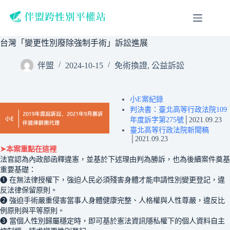
跳
至
主
台灣「變更性別廢除強制手術」訴訟進展
要
內
伴盟
2024-10-15
免術換證
,
公益訴訟
容
小E案紀錄
判決書：臺北高等行政法院109
年度訴字第275號
│2021.09.23
臺北高等行政法院新聞稿
│2021.09.23
➤本案重點在這裡
法官認為內政部函釋違憲，並基於下述理由判為勝訴，也為後續案件奠基
重要基礎：
❶ 在無法律授權下，強迫人民必須殘害身體才能申請性別變更登記，違
反法律保留原則。
❷ 強迫手術嚴重侵害當事人身體健康完整、人格權與人性尊嚴，違反比
例原則與平等原則。
❸ 當個人性別歸屬穩定時，即可基於憲法資訊隱私權下的個人資料自主