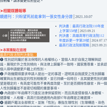
控制權，請求變更性別登記。
➤相關媒體報導
鏡週刊：只盼望死前能拿到一張女性身分證
│2021.10.07
判決書：最高行政法院110年度
上字第558號
│2023.09.21
判決書：高雄高等行政法院112
年度訴更一字第28號
│2024.07.17
最高行政法院新聞稿
│2023.09.21
➤本案重點在這裡
最高行政法院判決重點：
❶ 性別認同屬於憲法保障的人格權核心，當個人本於自我之理解與認
識，展現於外之性別傾向，與法律上歸屬不一致時，國家應尊重，並承認
個人得申請變更戶籍上的性別。
❷ 戶政機關得要求申請人提出一定的事證，證明其自我感受之性別歸屬
確實與出生被指定的性別相衝突，並已持續一段時日，且其變更性別的願
望是穩定的，有高度可能性不會再度改變。至於是否摘除性器官，與一個
人性別歸屬並不是密切相關的重要事項。
❸ 內政部97年函釋不只違反法律保留原則，而且高度侵害個人身體權、
健康權、人格權，高高行拒絕適用內政部97年函釋是正確選擇。
❹ 遍觀戶籍法全部條文，並無「性別」專指生理性別（生理構造、染色