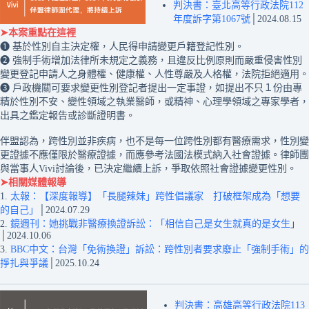
判決書：臺北高等行政法院112
年度訴字第1067號
│2024.08.15
➤本案重點在這裡
❶ 基於性別自主決定權，人民得申請變更戶籍登記性別。
❷ 強制手術增加法律所未規定之義務，且違反比例原則而嚴重侵害性別
變更登記申請人之身體權、健康權、人性尊嚴及人格權，法院拒絕適用。
❸ 戶政機關可要求變更性別登記者提出一定事證，如提出不只１份由專
精於性別不安、變性領域之執業醫師，或精神、心理學領域之專家學者，
出具之鑑定報告或診斷證明書。
伴盟認為，跨性別並非疾病，也不是每一位跨性別都有醫療需求，性別變
更證據不應僅限於醫療證據，而應參考法國法模式納入社會證據。律師團
與當事人Vivi討論後，已決定繼續上訴，爭取依照社會證據變更性別。
➤相關媒體報導
1.
太報：【深度報導】「長腿辣妹」跨性倡議家 打破框架成為「想要
的自己」
│2024.07.29
2.
鏡週刊：她挑戰非醫療換證訴訟：「相信自己是女生就真的是女生
」
│2024.10.06
3.
BBC中文：台灣「免術換證」訴訟：跨性別者要求廢止「強制手術」的
掙扎與爭議
│2025.10.24
判決書：高雄高等行政法院113