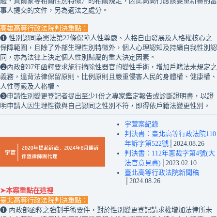
體、賀爾蒙等相關性別特徵）的相關規定，因此高高行應該要重新審酌當
事人提交的文件，另為適法之處分。
高雄高等行政法院判決重點：
❶ 性別認同為憲法第22條保障人性尊嚴、人格自由發展及人格權核心之
保障範圍，且除了外部生理性別特徵外，個人心理認知及持續自我性別認
同，亦為法律上決定個人性別歸屬的重大決定因素。
❷內政部97年函釋要求施行摘除性器官的變性手術，增加戶籍法未規定之
義務，違背法律保留原則、比例原則且嚴重侵害人民的身體權、健康權、
人性尊嚴及人格權。
❸申請性別變更登記者提出至少1份之專家鑑定報告或診斷證明書，以證
明申請人因生理性徵與自己認同之性別不符，即得依戶籍法變更性別。
宇萱案紀錄
判決書：臺北高等行政法院110
年訴字第522號
│2024.08.26
判決書：112年憲裁字第4號(大
法官意見書)
│2023.02.10
臺北高等行政法院新聞稿
│2024.08.26
➤本案重點在這裡
臺北高等行政法院判決重點：
❶ 內政部函釋之強制手術要件，對於性別變更登記請求權增加法律所未