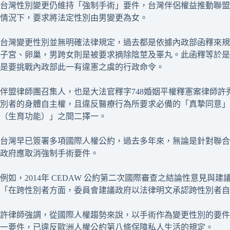
台灣性別變更仍維持「強制手術」要件，台灣伴侶權益推動聯盟
情況下，要求將法定性別由男變更為女。
台灣變更性別並無明確法律規定，過去都是依據內政部函釋來規
子宮、卵巢，男跨女則是被要求摘除陰莖及睪丸。此函釋等於是
是要挑戰內政部此一有違憲之虞的行政命令。
伴盟律師團召集人，也是大法官釋字748婚姻平權釋憲案律師
別者的身體自主權，且違反醫療行為所要求必備的「真摯同意」
（生育功能）」之間二擇一。
台灣早已簽署多項國際人權公約，過去多年來，無論是針對聯合
政府應取消強制手術要件。
例如，2014年 CEDAW 公約第二次國際審查之結論性意見
「在跨性別者方面，委員會建議政府以法律明文承認跨性別者自
許律師強調，從國際人權趨勢來說，以手術作為變更性別的要件
一要件，已違反歐洲人權公約第八條保障私人生活的規定。