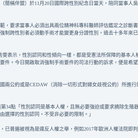
（簡稱伴盟）於11月20日國際跨性別紀念日當天，陪同當事人
範，要求當事人必須出具兩位精神科專科醫師評估鑑定之診斷書
強制跨性別者必須動手術才能變更身分證性別，過去十多年來已
許秀雯表示，性別認同和性傾向一樣，都是受憲法所保障的基本人
要件。今日開啟取消強制手術要件的司法行動的訴求，便是希望
國兩公約或是CEDAW（消除一切形式對婦女歧視公約）所進
與建議第34點「性別認同是基本人權，且無必要強迫或要求摘除生殖
由選擇的性別認同，不受非必要的限制。」
，已普遍被視為是違反人權之舉，例如2017年歐洲人權法院即