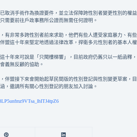
，已取消手術作為換證要件，並立法保障跨性別者變更性別的權
只需要前往戶政事務所公證而無需任何證明。
專線後，有非常多跨性別者前來求助，他們有些人遭受家庭暴力、
伴盟這十年來堅定地透過法律改革，捍衛多元性別者的基本人權
這十年來可說是「只聞樓梯響」，目前政府仍舊只以一紙函釋，
會義無反顧的協助。
，伴盟接下來會開始起草民間版的性別登記與性別變更草案，目前
涵，邀請所有關心性別登記的朋友加入討論。
9-8LP5unfmz9VTsa_lhITJ4tpZ6