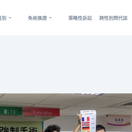
性別
免術換證
策略性訴訟
跨性別問代誌