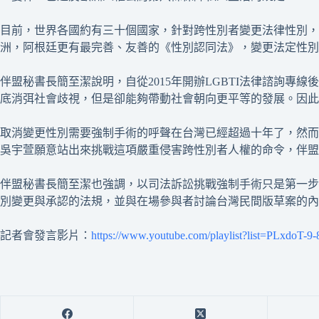
目前，世界各國約有三十個國家，針對跨性別者變更法律性別
洲，阿根廷更有最完善、友善的《性別認同法》，變更法定性別
伴盟秘書長簡至潔說明，自從2015年開辦LGBTI法律諮詢
底消弭社會歧視，但是卻能夠帶動社會朝向更平等的發展。因此
取消變更性別需要強制手術的呼聲在台灣已經超過十年了，然而
吳宇萱願意站出來挑戰這項嚴重侵害跨性別者人權的命令，伴盟
伴盟秘書長簡至潔也強調，以司法訴訟挑戰強制手術只是第一步
別變更與承認的法規，並與在場參與者討論台灣民間版草案的內
記者會發言影片：
https://www.youtube.com/playlist?list=PLxdoT-