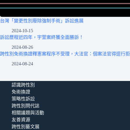
台灣「變更性別廢除強制手術」訴訟進展
2024-10-15
訴訟歷程近四年，宇萱案終獲全面勝訴！
2024-08-26
跨性別免術換證釋憲案程序不受理，大法官：個案法官得逕行拒
2024-08-24
認識跨性別
免術換證
策略性訴訟
跨性別問代誌
相關議題與活動
友善資源
跨性別藝文展