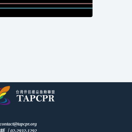
ontact@tapcpr.org
話 ｜02-2932-1292