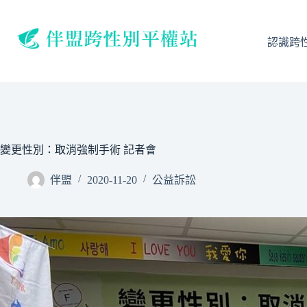
跳
至
主
認識跨
要
內
容
變更性別：取消強制手術 記者會
伴盟
2020-11-20
公益訴訟