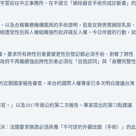
吳宇萱前往中正事務所，在不遞交「摘除器官手術完成診斷書」的
，以及合格醫療機構開具的手術證明，若是女跨男需摘除乳房、
經遭受性別與人權組織強烈批評違反人權。今日伴盟的行動，就
權。要求所有跨性別者要變更性別登記都必須手術，剝奪了跨性
政府不再繼續強迫跨性別者必須在「自我認同」與「身體完整性
行的定期國家報告審查，來台的國際人權專家已多次明白建議台灣
器官。」以及2017年兩公約第二次報告，專家提出的第72點建議
判決：法國要求換證必須具備「不可逆的外觀改變（手術）」的此