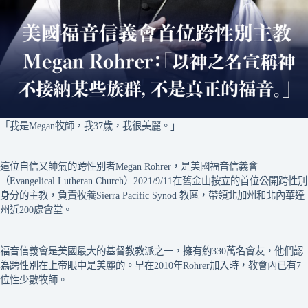
「我是Megan牧師，我37歲，我很美麗。」
這位自信又帥氣的跨性別者Megan Rohrer，是美國福音信義會
（Evangelical Lutheran Church）2021/9/11在舊金山按立的首位公開跨性別
身分的主教，負責牧養Sierra Pacific Synod 教區，帶領北加州和北內華達
州近200處會堂。
福音信義會是美國最大的基督教教派之一，擁有約330萬名會友，他們認
為跨性別在上帝眼中是美麗的。早在2010年Rohrer加入時，教會內已有7
位性少數牧師。