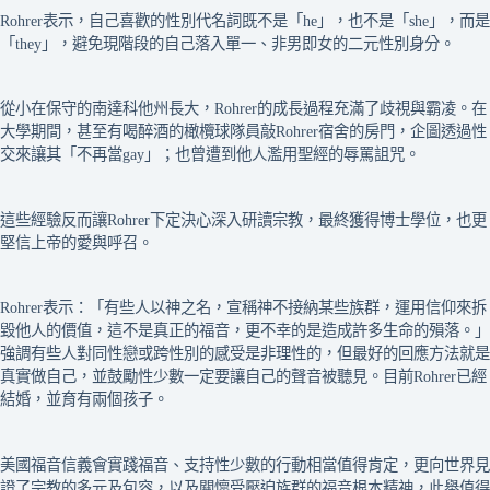
Rohrer表示，自己喜歡的性別代名詞既不是「he」，也不是「she」，而是
「they」，避免現階段的自己落入單一、非男即女的二元性別身分。
從小在保守的南達科他州長大，Rohrer的成長過程充滿了歧視與霸凌。在
大學期間，甚至有喝醉酒的橄欖球隊員敲Rohrer宿舍的房門，企圖透過性
交來讓其「不再當gay」；也曾遭到他人濫用聖經的辱罵詛咒。
這些經驗反而讓Rohrer下定決心深入研讀宗教，最終獲得博士學位，也更
堅信上帝的愛與呼召。
Rohrer表示：「有些人以神之名，宣稱神不接納某些族群，運用信仰來拆
毀他人的價值，這不是真正的福音，更不幸的是造成許多生命的殞落。」
強調有些人對同性戀或跨性別的感受是非理性的，但最好的回應方法就是
真實做自己，並鼓勵性少數一定要讓自己的聲音被聽見。目前Rohrer已經
結婚，並育有兩個孩子。
美國福音信義會實踐福音、支持性少數的行動相當值得肯定，更向世界見
證了宗教的多元及包容，以及關懷受壓迫族群的福音根本精神，此舉值得