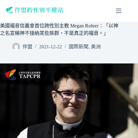
跳
至
主
美國福音信義會首位跨性別主教 Megan Rohrer：「以神
要
之名宣稱神不接納某些族群，不是真正的福音。」
內
容
伴盟
2021-12-22
國際新聞
,
美洲