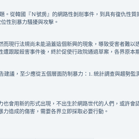
新問題。從韓國『Ｎ號房』的網路性剝削事件，到具有復仇性
數位性別暴力騷擾與攻擊。
然而現行法規尚未能涵蓋這個新興的現象，導致受害者難以
性遭跟蹤殺害事件後，終於促使行政院通過草案，各界原本
建議，至少應從五個層面防制暴力：1. 統計調查與趨勢監測立法
力也會用新的形式出現，不出生於網路世代的人們，或許會
暴力造成的傷害，需要各界立即採取必要行動。