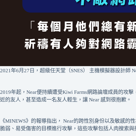
2021年6月27日，超級任天堂（SNES） 主機模擬器設計師 
2019年起，Near便持續遭受Kiwi Farms網路論壇
近的友人，甚至造成一名友人輕生，讓 Near 感到很抱歉。
《MINEWS》的報導指出， Near的跨性別身份以及敏感的性
脆弱、易受傷害的目標進行攻擊，這些攻擊包括人肉搜索與持