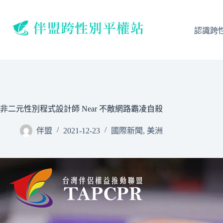
跳
至
主
認識跨
要
內
容
非二元性別程式設計師 Near 不敵網路霸凌自殺
伴盟
2021-12-23
國際新聞
,
美洲