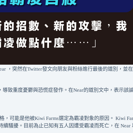
Near ，突然在Twitter發文向朋友與粉絲進行最後的道別，並
成員的攻擊，導致重度憂鬱與恐慌症發作。在Near的道別文中，
格，可能是他被Kiwi Farms選定為霸凌對象的原因。 Kiw
續騷擾。目前為止已知有五人因遭受霸凌而死亡，在 Near