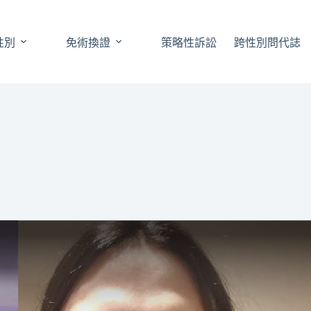
性別
免術換證
策略性訴訟
跨性別問代誌