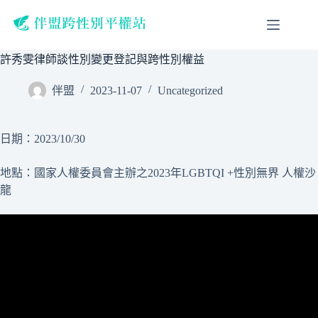
跳
至
主
許秀雯律師談性別變更登記與跨性別權益
要
內
伴盟
2023-11-07
Uncategorized
容
日期：2023/10/30
地點：國家人權委員會主辦之2023年LGBTQI +性別無界 人權沙
龍