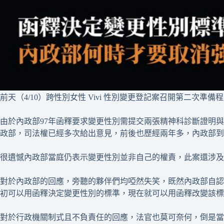
前天（4/10）跨性別女性 Vivi 性別變更登記案召開第二次
由於內政部97年函釋要求變更性別需提交兩張精神科診斷證明
政部，司法權已經多次給出意見，前後也歷經兩年多，內政部到
很遺憾內政部當庭仍表示變更性別並非自己的權責，此案還涉及
對於內政部的回應，旁聽的夥伴們均啞然失笑，既然內政部自認
初可以用函釋決定變更性別的標準，現在就可以用函釋改變該標
對於行政機關制式且不負責任的回應，法官也莫可奈何，倒是當