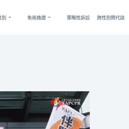
性別
免術換證
策略性訴訟
跨性別問代誌