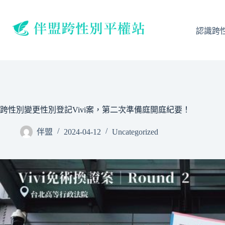
跳
至
主
認識跨
要
內
容
跨性別變更性別登記Vivi案，第二次準備庭開庭紀要！
伴盟
2024-04-12
Uncategorized