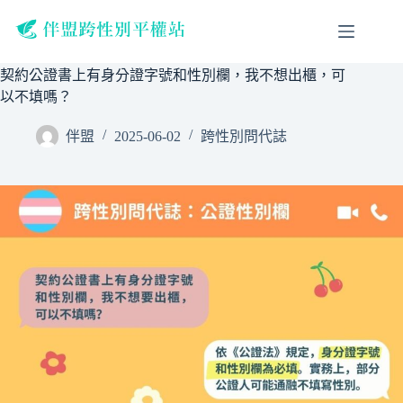
跳
至
主
契約公證書上有身分證字號和性別欄，我不想出櫃，可
要
以不填嗎？
內
容
伴盟
2025-06-02
跨性別問代誌